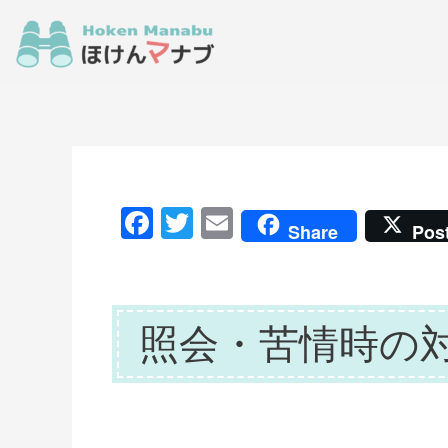
F
T
E
Share
Pos
a
w
m
c
itt
ai
e
er
l
照会・苦情時の
b
o
o
k