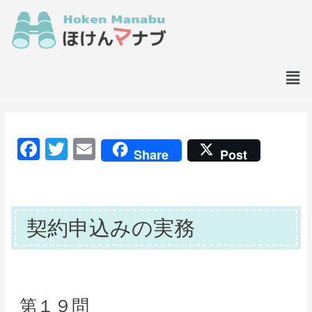
F
T
E
Share
Post
a
w
m
c
itt
ai
e
er
l
契約申込みの実務
b
o
o
k
第１９問