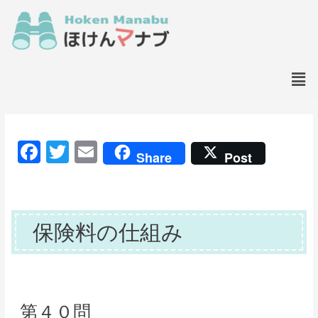
F
T
E
Share
Post
a
w
m
c
itt
ai
e
er
l
保険料の仕組み
b
o
o
k
第４０問