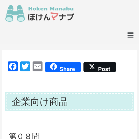
F
T
E
Share
Post
a
w
m
c
itt
ai
e
er
l
企業向け商品
b
o
o
k
第０８問