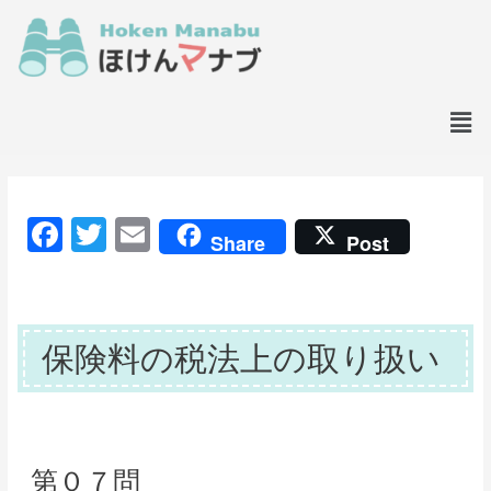
F
T
E
Share
Post
a
w
m
c
itt
ai
e
er
l
保険料の税法上の取り扱い
b
o
o
k
第０７問