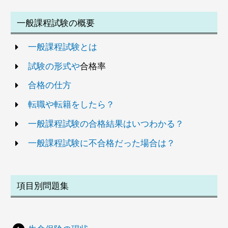
解説
一般課程試験の概要
その年の
1月1日
から翌年の
12月31日
までに払
一般課程試験とは
い込まれた保険料から、社員（契約者）配当
金を差し引いた金額が生命保険料控除の対象
試験の形式や
合格率
となります。
合格の仕方
転職や転籍をしたら？
一般課程試験の合格結果はいつわかる？
一般課程試験に不合格だった場合は？
項目別問題集