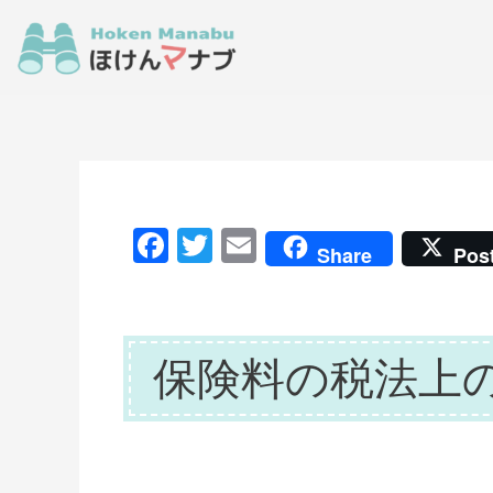
F
T
E
Share
Pos
a
w
m
c
itt
ai
e
er
l
保険料の税法上
b
o
o
k