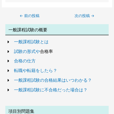
←
前の投稿
次の投稿
→
解説
一般課程試験の概要
「契約者（保険料負担者）＝夫、被保険者＝
一般課程試験とは
妻、保険金受取人＝子」の保険契約で、子が
受け取った死亡保険金は、
贈与税
の課税対象
試験の形式や
合格率
となります。
合格の仕方
転職や転籍をしたら？
一般課程試験の合格結果はいつわかる？
一般課程試験に不合格だった場合は？
項目別問題集