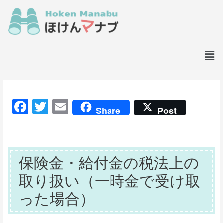
F
T
E
Share
Post
a
w
m
c
itt
ai
e
er
l
保険金・給付金の税法上の
b
取り扱い（一時金で受け取
o
った場合）
o
k