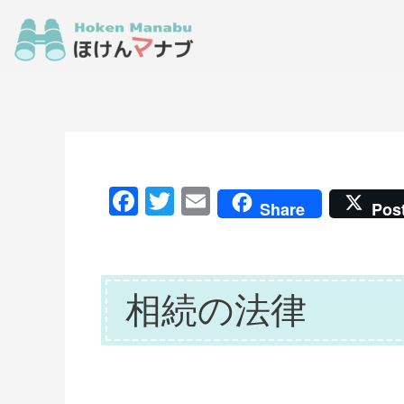
F
T
E
Share
Pos
a
w
m
c
itt
ai
e
er
l
相続の法律
b
o
o
k