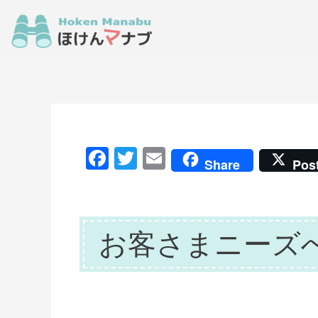
F
T
E
Share
Pos
a
w
m
c
itt
ai
e
er
l
お客さまニーズ
b
o
o
k