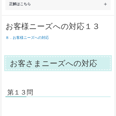
正解はこちら
お客様ニーズへの対応１３
解説
８．お客様ニーズへの対応
保険募集にあたって交付・説明義務のある重
要な事項の記載書面は、契約概要の他に注意
喚起情報（ご契約のしおりに合本されている
お客さまニーズへの対応
場合はその該当部分）、特定保険契約におけ
る契約締結前交付書面、転換契約では重要な
事項の新旧対比書面などがあり、交付・説明
が必要ですが、その内容についてお客さまか
第１３問
ら
了知した旨の確認をいただきます
。