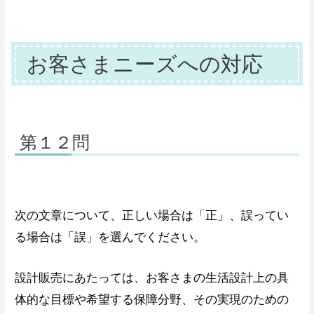
保険設計書
とは、
生活設計書
により明らかと
なった経済準備の種類と必要額を満たし、把
握したお客さま意向にもとづいて設計した具
お客さまニーズへの対応
体的な提案商品の内容です。
第１２問
次の文章について、正しい場合は「正」、誤ってい
る場合は「誤」を選んでください。
設計販売にあたっては、お客さまの生活設計上の具
体的な目標や希望する保障分野、その実現のための